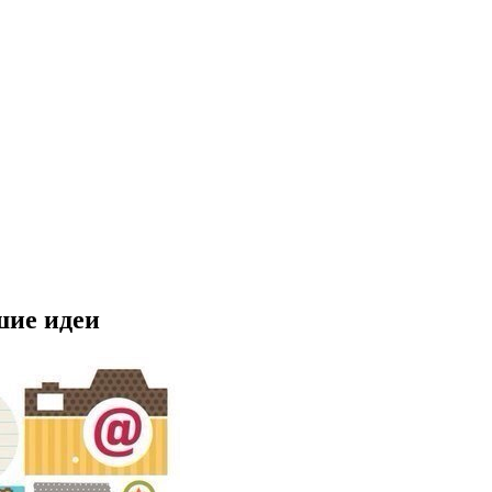
шие идеи