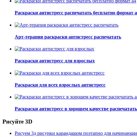
Раскраски антистресс распечатать бесплатно формат 
Арт-терапия раскраски антистресс распечатать
Раскраски антистресс для взрослых
Раскраски для всех взрослых антистресс
Раскраски антистресс в хорошем качестве распечатать
Рисуйте 3D
Рисуем 3д рисунки карандашом поэтапно для начинающ