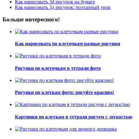
Как нарисовать 3d рисунок на бумаге
Как нарисовать 3д рисунок: поэтапный урок
Больше интересного!
Как нарисовать по клеточкам разные рисунки
Рисунки по клеточкам в тетради фото
Рисунки по клеткам фото: рисуйте красиво!
Картинки по клеткам в тетради рисуем с легкостью