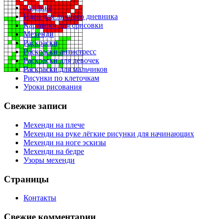
Дудлинг
Идеи для личного дневника
Картинки для срисовки
Мехенди
Раскраски
Раскраски антистресс
Раскраски для девочек
Раскраски для мальчиков
Рисунки по клеточкам
Уроки рисования
Свежие записи
Мехенди на плече
Мехенди на руке лёгкие рисунки для начинающих
Мехенди на ноге эскизы
Мехенди на бедре
Узоры мехенди
Страницы
Контакты
Свежие комментарии