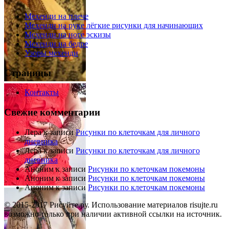
Мехенди на плече
Мехенди на руке лёгкие рисунки для начинающих
Мехенди на ноге эскизы
Мехенди на бедре
Узоры мехенди
Страницы
Контакты
Свежие комментарии
Лера
к записи
Рисунки по клеточкам для личного
дневника
Лера
к записи
Рисунки по клеточкам для личного
дневника
Аноним
к записи
Рисунки по клеточкам покемоны
Аноним
к записи
Рисунки по клеточкам покемоны
Аноним
к записи
Рисунки по клеточкам покемоны
© 2015-2017 Рисуйте.ру. Использование материалов risujte.ru
возможно только при наличии активной ссылки на источник.