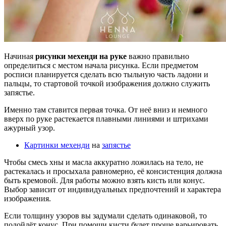
Начиная
рисунки мехенди на руке
важно правильно
определиться с местом начала рисунка. Если предметом
росписи планируется сделать всю тыльную часть ладони и
пальцы, то стартовой точкой изображения должно служить
запястье.
Именно там ставится первая точка. От неё вниз и немного
вверх по руке растекается плавными линиями и штрихами
ажурный узор.
Картинки мехенди
на
запястье
Чтобы смесь хны и масла аккуратно ложилась на тело, не
растекалась и просыхала равномерно, её консистенция должна
быть кремовой. Для работы можно взять кисть или конус.
Выбор зависит от индивидуальных предпочтений и характера
изображения.
Если толщину узоров вы задумали сделать одинаковой, то
подойдёт конус. При помощи кисти будет проще варьировать