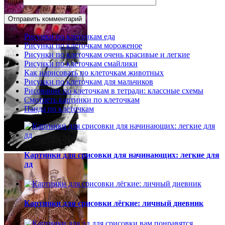
Рисунки по клеточкам еда
Рисунки по клеточкам мороженое
Рисунки по клеточкам очень красивые и легкие
Рисунки по клеточкам смайлики
Как нарисовать по клеточкам животных
Рисунки по клеточкам для мальчиков
Рисование по клеточкам в тетради: классные схемы
Смотреть картинки по клеточкам
Панда по клеточкам
Картинки для срисовки для начинающих: легкие для
лд
Картинки для срисовки лёгкие: личный дневник