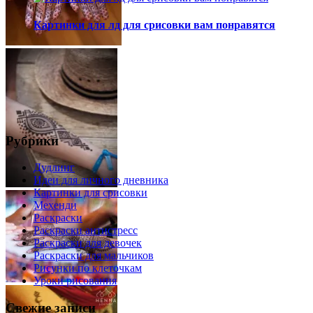
Картинки для лд для срисовки вам понравятся
Рубрики
Дудлинг
Идеи для личного дневника
Картинки для срисовки
Мехенди
Раскраски
Раскраски антистресс
Раскраски для девочек
Раскраски для мальчиков
Рисунки по клеточкам
Уроки рисования
Свежие записи