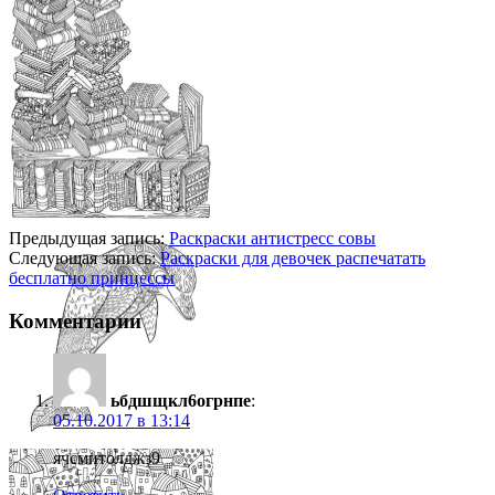
Предыдущая запись:
Раскраски антистресс совы
Следующая запись:
Раскраски для девочек распечатать
бесплатно принцессы
Комментарии
ьбдшщкл6огрнпе
:
05.10.2017 в 13:14
ячсмитолджз9