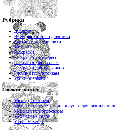
Рубрики
Дудлинг
Идеи для личного дневника
Картинки для срисовки
Мехенди
Раскраски
Раскраски антистресс
Раскраски для девочек
Раскраски для мальчиков
Рисунки по клеточкам
Уроки рисования
Свежие записи
Мехенди на плече
Мехенди на руке лёгкие рисунки для начинающих
Мехенди на ноге эскизы
Мехенди на бедре
Узоры мехенди