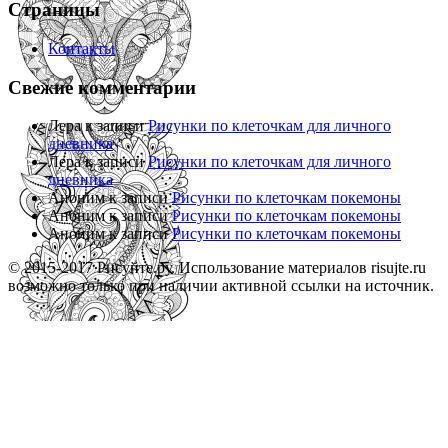
Страницы
Контакты
Свежие комментарии
Лера
к записи
Рисунки по клеточкам для личного
дневника
Лера
к записи
Рисунки по клеточкам для личного
дневника
Аноним
к записи
Рисунки по клеточкам покемоны
Аноним
к записи
Рисунки по клеточкам покемоны
Аноним
к записи
Рисунки по клеточкам покемоны
© 2015-2017 Рисуйте.ру. Использование материалов risujte.ru
возможно только при наличии активной ссылки на источник.