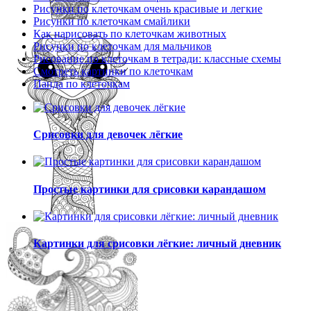
Рисунки по клеточкам очень красивые и легкие
Рисунки по клеточкам смайлики
Как нарисовать по клеточкам животных
Рисунки по клеточкам для мальчиков
Рисование по клеточкам в тетради: классные схемы
Смотреть картинки по клеточкам
Панда по клеточкам
Срисовки для девочек лёгкие
Простые картинки для срисовки карандашом
Картинки для срисовки лёгкие: личный дневник