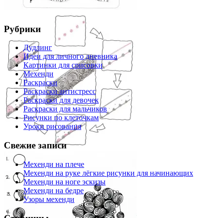
Рубрики
Дудлинг
Идеи для личного дневника
Картинки для срисовки
Мехенди
Раскраски
Раскраски антистресс
Раскраски для девочек
Раскраски для мальчиков
Рисунки по клеточкам
Уроки рисования
Свежие записи
Мехенди на плече
Мехенди на руке лёгкие рисунки для начинающих
Мехенди на ноге эскизы
Мехенди на бедре
Узоры мехенди