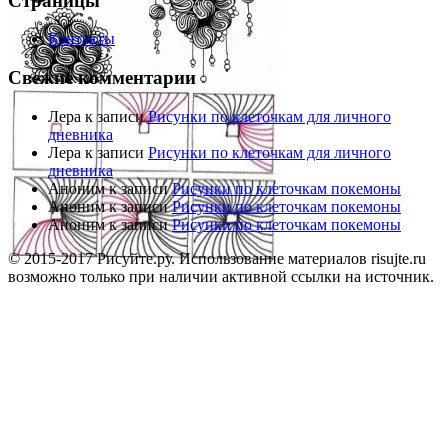
Страницы
Контакты
Свежие комментарии
Лера
к записи
Рисунки по клеточкам для личного
дневника
Лера
к записи
Рисунки по клеточкам для личного
дневника
Аноним
к записи
Рисунки по клеточкам покемоны
Аноним
к записи
Рисунки по клеточкам покемоны
Аноним
к записи
Рисунки по клеточкам покемоны
© 2015-2017 Рисуйте.ру. Использование материалов risujte.ru
возможно только при наличии активной ссылки на источник.