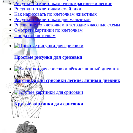
Рисунки по клеточкам очень красивые и легкие
Рисунки по клеточкам смайлики
Как нарисовать по клеточкам животных
Рисунки по клеточкам для мальчиков
Рисование по клеточкам в тетради: классные схемы
Смотреть картинки по клеточкам
Панда по клеточкам
Простые рисунки для срисовки
Картинки для срисовки лёгкие: личный дневник
Крутые картинки для срисовки