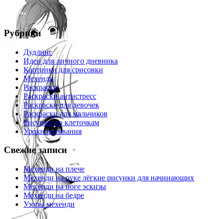
Рубрики
Дудлинг
Идеи для личного дневника
Картинки для срисовки
Мехенди
Раскраски
Раскраски антистресс
Раскраски для девочек
Раскраски для мальчиков
Рисунки по клеточкам
Уроки рисования
Свежие записи
Мехенди на плече
Мехенди на руке лёгкие рисунки для начинающих
Мехенди на ноге эскизы
Мехенди на бедре
Узоры мехенди