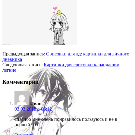
Предыдущая запись:
Срисовки для лд: картинки для личного
дневника
Следующая запись:
Картинки для срисовки карандашом
легкие
Комментарии
Иван
:
03.03.2018 в 06:12
спасибо мне очень понравилось пользуюсь и не в
первый раз
Ответить